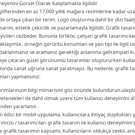
neyimini Görsel Olarak Kalıplamakla ilgilidir
gliflerinden en az 17.000 yıllık mağara resimlerine kadar uza
de ortaya çıkan bir terim. Logo oluşturma dahil bir dizi fa
arım, estetik çekicilik ve pazarlamayla ilgilidir. Grafik tasar
eyicileri cezbeder. Bununla birlikte, çalışan grafik tasarımcıla
klaşımla , örneğin görüntü konumları ve yazı tipi ile ilgili ü
odaklanmanız ve aramanız gerektiği anlamına gelir.empati ku
üzeye çıkaran güzel görünümlü tasarımlar oluştururken kullanı
ımında sanat uğruna sanat yaratmayız. Bu nedenle, grafik ta
ları yapmalısınız:
rımlarınızın bilgi mimarisini göz önünde bulundurun.ulaşılabil
 yetenekleri de dahil olmak üzere tüm kullanıcı deneyimini d
inden yararlanın .
edici bir mobil uygulama, kullanıcılara ihtiyaç duydukları 
mcısı / tasarımcıları grafik tasarım ile kullanıcı deneyimini 
 grafik tasarımın kapsamı, kullanıcıların oldukça zevkli, anl