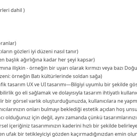
leri dahil )
oranlar)
ıların gözleri iyi düzeni nasıl tanır)
en başlık ağırlığına kadar her şeyi kapsar)
ımına ilişkin - örneğin bir uyarı olarak kırmızı veya bazı Doğu
zeni: örneğin Batı kültürlerinde soldan sağa)
afik tasarım UX ve UI tasarımı—Bilgiyi uyumlu bir şekilde gö
abilirlik go eli sağlamak ve dolayısıyla tasarım ihtiyatlı kull
nilir bir görsel varlık oluşturduğunuzda, kullanıcılara ne yapma
nıcılarınızın onları bulmayı beklediği estetik açıdan hoş uns
cı olduğunuz için değil, aynı zamanda çünkü tasarımlarınızı
sel içeriğiniz tasarımınızın kaderini hızlı bir şekilde belirle
k en ufak bir tetikleyiciyi gözden kaçırmadığınızdan emin olun