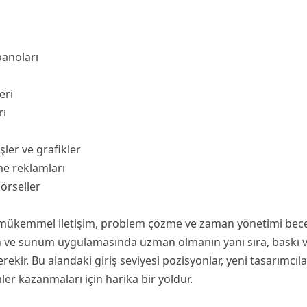
panoları
eri
rı
şler ve grafikler
e reklamları
görseller
mükemmel iletişim, problem çözme ve zaman yönetimi beceril
n ve sunum uygulamasında uzman olmanın yanı sıra, baskı ve
rekir. Bu alandaki giriş seviyesi pozisyonlar, yeni tasarımcıl
ler kazanmaları için harika bir yoldur.