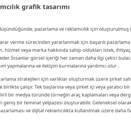
mcılık grafik tasarımı
düşündüğünde, pazarlama ve reklamcılık için oluşturulmuş 
n karar verme sürecinden yararlanmak için başarılı pazarlama 
n, hizmet veya marka hakkında sahip oldukları istek, ihtiyaç,
r. İnsanlar görsel içeriği her zaman daha ilgi çekici bulac
ıtım yapmalarına ve iletişim kurmalarına yardımcı olur .
rlama stratejileri için varlıklar oluşturmak üzere şirket sahip
birlikte çalışır. Tek başlarına veya şirket içi veya yaratıcı bi
 belirli bir medya türünde (örneğin araç kaplamaları veya der
için geniş bir teminat yelpazesi oluşturabilir. Geleneksel olar
 pazarlaması ve dijital reklamcılıkta kullanılmak üzere daha faz