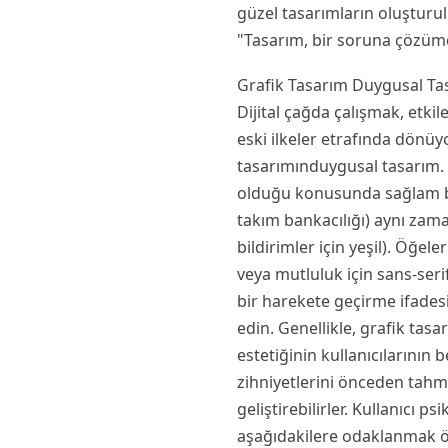
güzel tasarımların oluşturul
"Tasarım, bir soruna çözümd
Grafik Tasarım Duygusal Ta
Dijital çağda çalışmak, etki
eski ilkeler etrafında dönüy
tasarımınduygusal tasarım. B
olduğu konusunda sağlam bir
takım bankacılığı) aynı zaman
bildirimler için yeşil). Öğe
veya mutluluk için sans-serif
bir harekete geçirme ifadesi
edin. Genellikle, grafik tas
estetiğinin kullanıcılarının be
zihniyetlerini önceden tahmin
geliştirebilirler. Kullanıcı 
aşağıdakilere odaklanmak ö