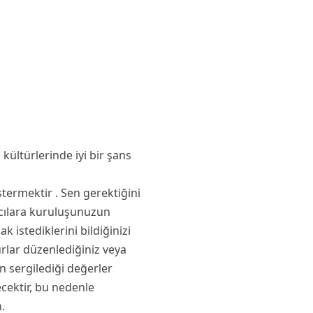
 kültürlerinde iyi bir şans
stermektir . Sen gerektiğini
anıcılara kuruluşunuzun
k istediklerini bildiğinizi
urlar düzenlediğiniz veya
n sergilediği değerler
yecektir, bu nedenle
.