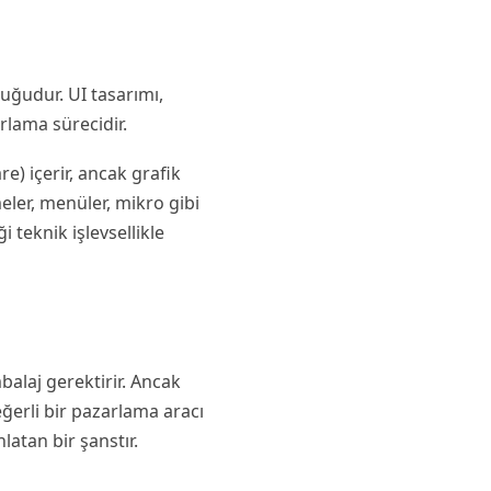
duğudur. UI tasarımı,
rlama sürecidir.
re) içerir, ancak grafik
eler, menüler, mikro gibi
i teknik işlevsellikle
balaj gerektirir. Ancak
ğerli bir pazarlama aracı
latan bir şanstır.