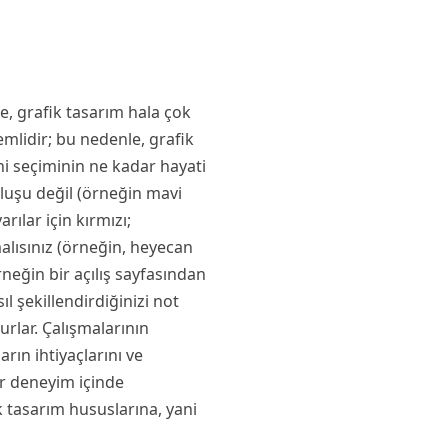
e, grafik tasarım hala çok
emlidir; bu nedenle, grafik
ni seçiminin ne kadar hayati
luşu değil (örneğin mavi
rılar için kırmızı;
malısınız (örneğin, heyecan
rneğin bir açılış sayfasından
l şekillendirdiğinizi not
urlar. Çalışmalarının
ların ihtiyaçlarını ve
bir deneyim içinde
ik tasarım hususlarına, yani