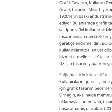
Grafik Tasarım, Kullanıcı De
Grafik tasarım, Mısır hiyero
1920'lerin baskı endüstrisin
ediyor. Bu anlamda grafik tas
ve tipografiyi kullanarak izl
tasarımıinsan merkezli bir ya
gerekçelendirmelidir . Bu, 
kullanıcılarınızla, en üst d
hizmet etmelidir - UX tasar
UX için tasarım yaparken şun
Sağlamak için interaktif tasa
Kullanıcıların görsel işleme
için grafik tasarım beceriler
Örneğin, aksi halde memnun 
tıklamayla sunamazsa, tasarı
başaramamış olacaktır. UX'te