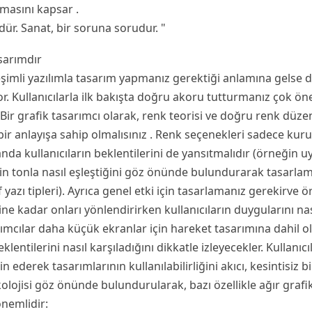
masını kapsar .
ür. Sanat, bir soruna sorudur. "
sarımdır
leşimli yazılımla tasarım yapmanız gerektiği anlamına gelse d
or. Kullanıcılarla ilk bakışta doğru akoru tutturmanız çok ön
ir grafik tasarımcı olarak, renk teorisi ve doğru renk düze
 anlayışa sahip olmalısınız . Renk seçenekleri sadece kuru
da kullanıcıların beklentilerini de yansıtmalıdır (örneğin uya
lerin tonla nasıl eşleştiğini göz önünde bulundurarak tasarla
 yazı tipleri). Ayrıca genel etki için tasarlamanız gerekirve ö
ne kadar onları yönlendirirken kullanıcıların duygularını nası
arımcılar daha küçük ekranlar için hareket tasarımına dahil ol
klentilerini nasıl karşıladığını dikkatle izleyecekler. Kullanıcı
 ederek tasarımlarının kullanılabilirliğini akıcı, kesintisiz 
psikolojisi göz önünde bulundurularak, bazı özellikle ağır graf
nemlidir: