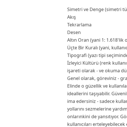
Simetri ve Denge (simetri tür
Akış
Tekrarlama
Desen
Altın Oran (yani 1: 1.618'lik 
Üçte Bir Kuralı (yani, kullanıc
Tipografi (yazı tipi seçimind
İzleyici Kültürü (renk kullan
işareti olarak - ve okuma dü
Genel olarak, göreviniz - gr
Elinde o güzellik ve kullanıl
ideallerini taşıyabilir. Güve
ima edersiniz - sadece kulla
yollarını sezmelerine yardım
onlarınkini de yansıtıyor. Gör
kullanıcıları erteleyebilece