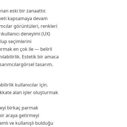
nan eski bir zanaattır.
aliyeti kapsamaya devam
ımcılar görüntüleri, renkleri
rıkullanıcı deneyimi (UX)
slup seçimlerini
rmak en çok ile — belirli
labilirlik. Estetik bir amaca
sarımcılargörsel tasarım.
irlik kullanıcılar için.
ikkate alan işler oluşturmak
şeyi birkaç parmak
bir araya getirmeyi
amlı ve kullanışlı bulduğu